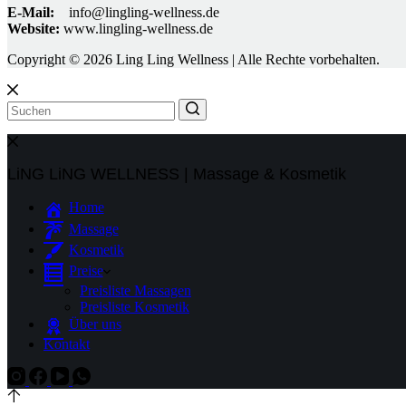
E-Mail:
info@lingling-wellness.de
Website:
www.lingling-wellness.de
Copyright © 2026 Ling Ling Wellness | Alle Rechte vorbehalten.
LiNG LiNG WELLNESS | Massage & Kosmetik
Home
Massage
Kosmetik
Preise
Preisliste Massagen
Preisliste Kosmetik
Über uns
Kontakt